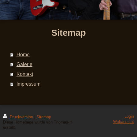
Sitemap
Home
Galerie
Kontakt
Impressum
Login
Druckversion
|
Sitemap
Webansicht
Diese Homepage wurde von Thomas-H
erstellt.